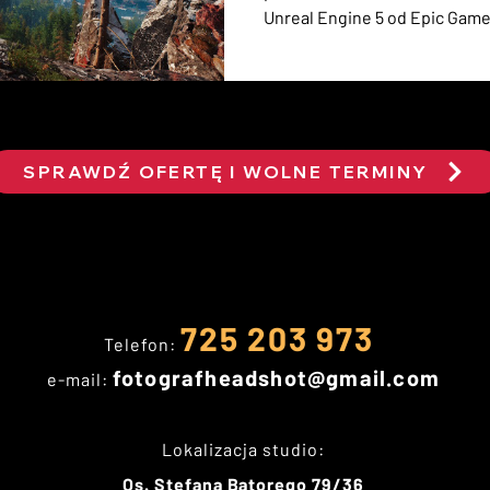
Unreal Engine 5 od Epic Game
przygotowaną demonstrację n
CD PROJEKT RED - Wiedźmin 
stereotypom, średniowiecze 
SPRAWDŹ OFERTĘ I WOLNE TERMINY
725 203 973
Telefon:
fotografheadshot@gmail.com
e-mail:
Lokalizacja studio:
Os. Stefana Batorego 79/36