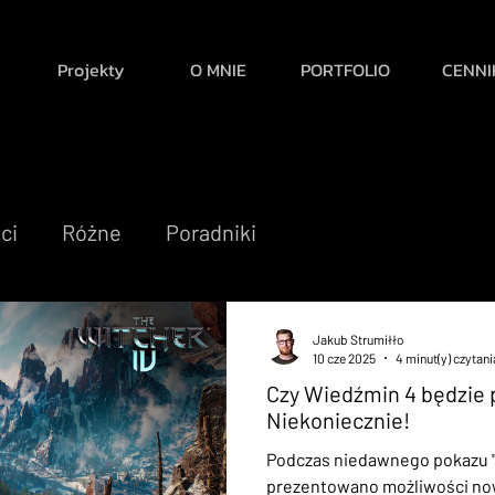
Projekty
O MNIE
PORTFOLIO
CENNI
ci
Różne
Poradniki
Jakub Strumiłło
10 cze 2025
4 minut(y) czytani
Czy Wiedźmin 4 będzie 
Niekoniecznie!
Podczas niedawnego pokazu "S
prezentowano możliwości now