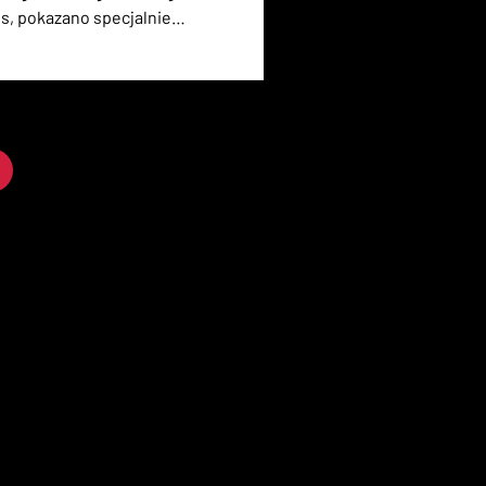
s, pokazano specjalnie
a przykładzie nowej gry od
4. Wbrew hollywoodzkim
nie było monochromatyczne.