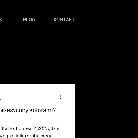
K
BLOG
KONTAKT
a
przesycony kolorami?
tate of Unreal 2025", gdzie
ego silnika graficznego