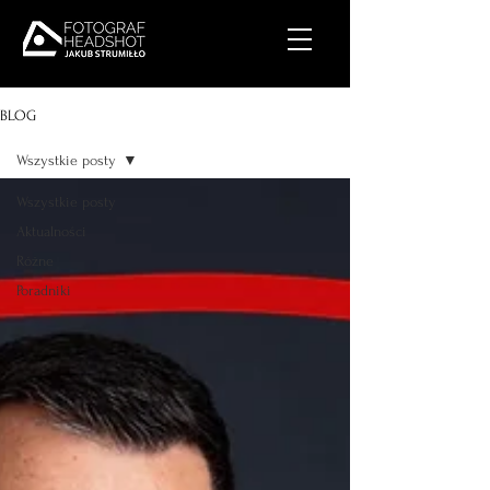
BLOG
Wszystkie posty
Wszystkie posty
Aktualności
Różne
Poradniki