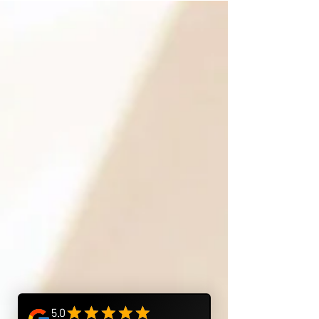
to była opinia korzystna a wizerunek na nim przedstawiony
zapadał w pamięć. To cyfrowa wizytówka – na LinkedInie,
stronie firmowej, w materiałach marketingowych, CV czy w
portfolio aktorskim.