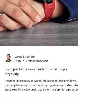
Jakub Strumiłło
17 sty
5 minut(y) czytania
Czym jest biznesowy headshot – definicja i
przykłady.
Headshot biznesowy to więcej niż „ładne zdjęcie profilowe”, to
wyspecjalizowany i świadomie zaprojektowany portret, który
pracuje na Twój wizerunek. Ludzie formują opinie na podstawie
pierwszego wrażenia w ułamki sekund, headshot dba o to żeby