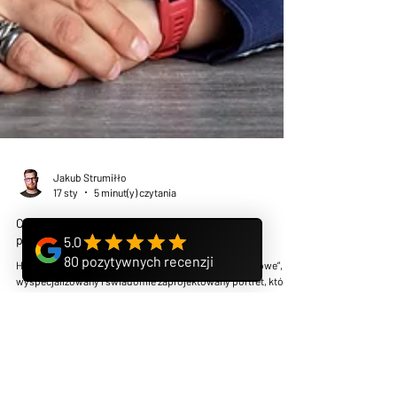
Jakub Strumiłło
17 sty
5 minut(y) czytania
Czym jest biznesowy headshot – definicja i
przykłady.
Headshot biznesowy to więcej niż „ładne zdjęcie profilowe”, to
wyspecjalizowany i świadomie zaprojektowany portret, który
pracuje na Twój wizerunek. Ludzie formują opinie na podstawie
pierwszego wrażenia w ułamki sekund, headshot dba o to żeby
to była opinia korzystna a wizerunek na nim przedstawiony