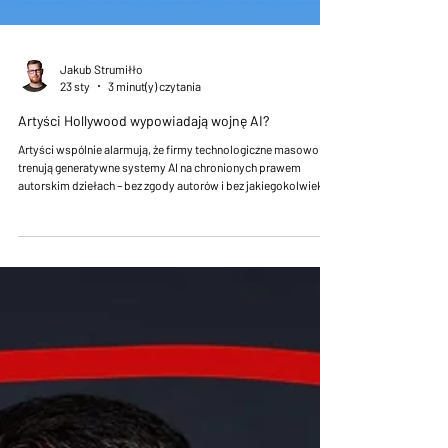
Jakub Strumiłło
23 sty
3 minut(y) czytania
Artyści Hollywood wypowiadają wojnę AI?
Artyści wspólnie alarmują, że firmy technologiczne masowo
trenują generatywne systemy AI na chronionych prawem
autorskim dziełach – bez zgody autorów i bez jakiegokolwiek
wynagrodzenia. Kampania przeciwko AI: „Stealing Isn’t
Innovation”, prowadzona przez Human Artistry Campaign,
zyskała poparcie setek znanych twórców ze świata filmu,
fotografii, muzyki, telewizji i literatury.