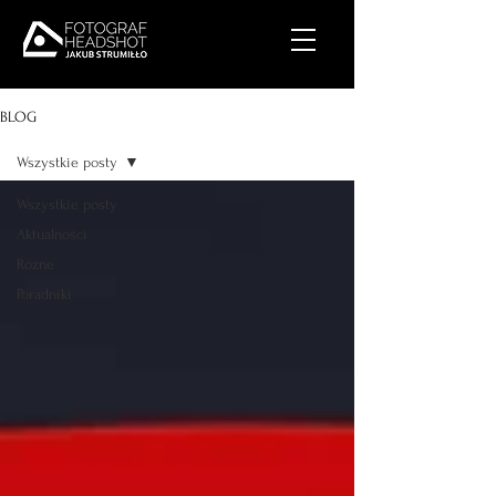
BLOG
Wszystkie posty
Wszystkie posty
Aktualności
Różne
Poradniki