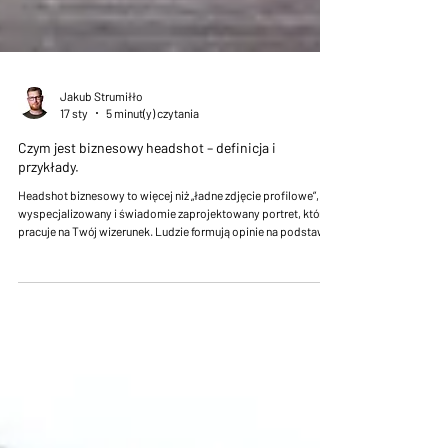
Jakub Strumiłło
17 sty
5 minut(y) czytania
Czym jest biznesowy headshot – definicja i
przykłady.
Headshot biznesowy to więcej niż „ładne zdjęcie profilowe”, to
wyspecjalizowany i świadomie zaprojektowany portret, który
pracuje na Twój wizerunek. Ludzie formują opinie na podstawie
pierwszego wrażenia w ułamki sekund, headshot dba o to żeby
to była opinia korzystna a wizerunek na nim przedstawiony
zapadał w pamięć. To cyfrowa wizytówka – na LinkedInie,
stronie firmowej, w materiałach marketingowych, CV czy w
portfolio aktorskim.