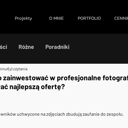
Projekty
O MNIE
PORTFOLIO
CENNI
ści
Różne
Poradniki
inut(y) czytania
 zainwestować w profesjonalne fotograf
ać najlepszą ofertę?
wników uchwycone na zdjęciach zbudują zaufanie do zespołu.