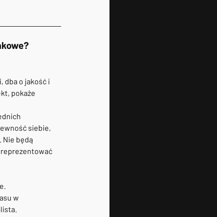
nkowe? 
dba o jakość i 
kt, pokaże 
ednich 
ewność siebie, 
 Nie będą 
e reprezentować 
e.
asu w 
sta.  