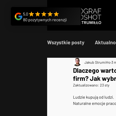
Wszystkie posty
Aktualno
Jakub Strumiłło
3 m
Dlaczego warto
firm? Jak wybr
Zaktualizowano:
23 sty
Ludzie kupują od ludzi.  
Naturalne emocje praco