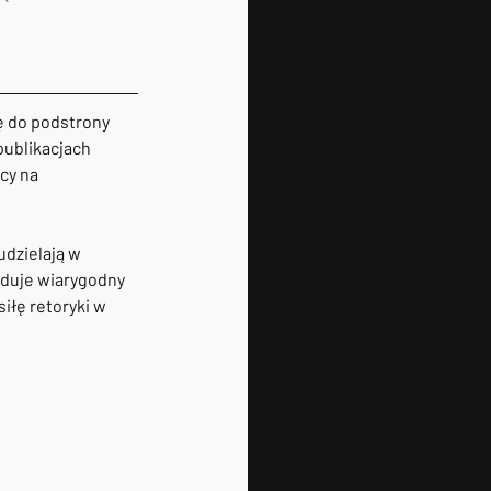
ę do podstrony 
publikacjach 
cy na 
dzielają w 
uduje wiarygodny 
łę retoryki w 