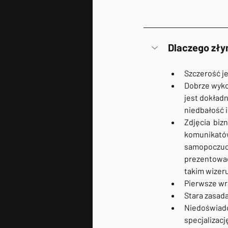
Dlaczego zły
Szczerość je
Dobrze wykon
jest dokładn
niedbałość i
Zdjęcia  bi
komunikatów
samopoczuci
prezentować
takim wizer
Pierwsze wr
Stara zasada
Niedoświadcz
specjalizacj