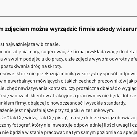
m zdjęciem można wyrządzić firmie szkody wizeru
st najważniejsza w biznesie. 
ane zdjęcia mogą sugerować, że firma przykłada wagę do detali, 
a w swoim podejściu do pracy, a złe zdjęcie wywoła odwrotny efe
 poszukiwania dróg na skróty. 
znesowe, które nie przekazują mimiką w korzystny sposób odpowi
 niewerbalnych mówiących o takich cechach pracowników jak p
e, chęć nawiązywania kontaktu czy prozaiczna dbałość o wygląd.
 się w oczach klientów atrakcyjne a pracownicy nie będą dobrz
unkiem firmy, dbającej o nowoczesność i wysokie standardy.
ażenie jest najważniejsze przy zdjęciu wizerunkowym. 
 że "Jak Cię widzą, tak Cię piszą", ma się dobrze i wciąż obowiązuj
ony fotograf, który nie inwestuje odpowiedniej ilości uwagi i cz
ę nie będzie w stanie pracować na tym samym poziomie co specjali