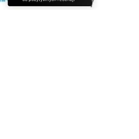
Jakub Strumiłło
23 sty
3 minut(y) czytania
Artyści Hollywood wypowiadają wojnę AI?
Artyści wspólnie alarmują, że firmy technologiczne masowo
trenują generatywne systemy AI na chronionych prawem
autorskim dziełach – bez zgody autorów i bez jakiegokolwiek
wynagrodzenia. Kampania przeciwko AI: „Stealing Isn’t
Innovation”, prowadzona przez Human Artistry Campaign,
zyskała poparcie setek znanych twórców ze świata filmu,
fotografii, muzyki, telewizji i literatury.