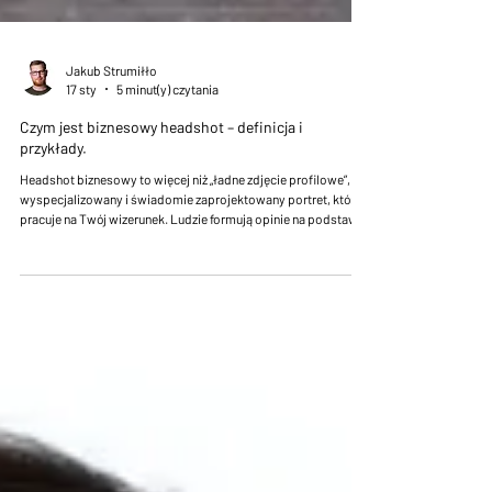
Jakub Strumiłło
17 sty
5 minut(y) czytania
Czym jest biznesowy headshot – definicja i
przykłady.
Headshot biznesowy to więcej niż „ładne zdjęcie profilowe”, to
wyspecjalizowany i świadomie zaprojektowany portret, który
pracuje na Twój wizerunek. Ludzie formują opinie na podstawie
pierwszego wrażenia w ułamki sekund, headshot dba o to żeby
to była opinia korzystna a wizerunek na nim przedstawiony
zapadał w pamięć. To cyfrowa wizytówka – na LinkedInie,
stronie firmowej, w materiałach marketingowych, CV czy w
portfolio aktorskim.