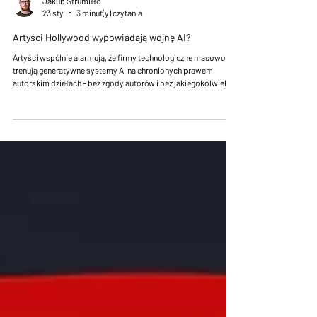
Jakub Strumiłło
23 sty
3 minut(y) czytania
Artyści Hollywood wypowiadają wojnę AI?
Artyści wspólnie alarmują, że firmy technologiczne masowo
trenują generatywne systemy AI na chronionych prawem
autorskim dziełach – bez zgody autorów i bez jakiegokolwiek
wynagrodzenia. Kampania przeciwko AI: „Stealing Isn’t
Innovation”, prowadzona przez Human Artistry Campaign,
zyskała poparcie setek znanych twórców ze świata filmu,
fotografii, muzyki, telewizji i literatury.